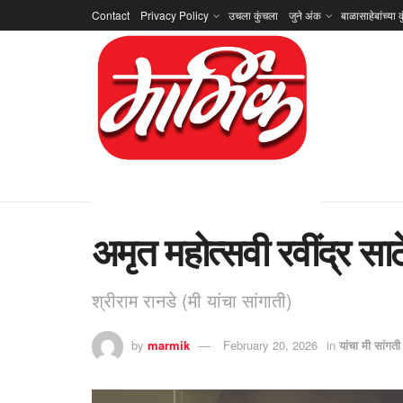
Contact
Privacy Policy
उचला कुंचला
जुने अंक
बाळासाहेबांच्या क
अमृत महोत्सवी रवींद्र साठ
श्रीराम रानडे (मी यांचा सांगाती)
by
marmik
February 20, 2026
in
यांचा मी सांगती