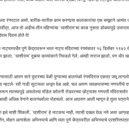
 अथवा रंगपटात असो, बारीक-सारीक काम करणार्‍या कलाकारांचा एक समूहाने अत्यंत 
वींद्र, आज तो अडीच-तीन महिन्यांचा `घाशीराम’चा काळ नुसता डोळ्यापुढे उभारल
िवस दिवस होते ते!
्य नाट्यस्पर्धेत पुणे केंद्रावरून भरत नाट्य मंदिराच्या रंगमंचावर १६ डिसेंबर १९७२ 
 झाला. `घाशीराम’ दुसर्‍या क्रमांकाने निवडले गेले. आम्ही नाराज झालो, पण धीर 
ण्यासाठी आपण सारे दुपारच्या वेळी पुण्याच्या बालगंधर्व रंगमंदिरात एकत्र जमू 
ी तुला म्हटले- रवी गाडी सुटायला अजून वेळ आहे. चल आपण जवळपासच्या गणपतीचे दर
करून त्याच्यापुढे असलेल्या मॉडेल कॉलनी रोडवरच्या छोट्याशा गणपती मंदिरासमो
पेक्षाही अधिक वेगाने बालगंधर्वाला पोहचलो. आज आठवण आली म्हणून हे तुला पत्रा
 पण इथे माशी शिंकली. `घाशीराम’ हे नाटकच नाही, त्याची दखल घेऊ नये असा आग्रह
िग्दर्शन, मोहन आगाशेला अभिनयाचे आणि मला पुणे केंद्रावरील अभिनयाचे प्रशस्तिप