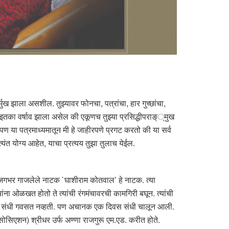
्मुख झाला असशील. तुझ्यावर फोनचा, पत्रांचा, हार गुच्छांचा,
ा इतका वर्षाव झाला असेल की एकूणच तुझ्या प्रसिद्धीपराङ््मुख
 या पत्रमाध्यमातून मी हे जाहीरपणे प्रगट करतो की या सर्व
यंत योग्य आहेत, याचा प्रत्यय तुझा तुलाच येईल.
तर जगभर गाजलेले नाटक `घाशीराम कोतवाल’ हे नाटक. त्या
ांना ओळखत होतो ते त्यांची रंगमंचावरची कामगिरी बघून. त्यांची
ी. पण, संधी गवसत नव्हती. पण अचानक एक दिवस संधी चालून आली.
 असोसिएशन) श्रीधर उर्फ अण्णा राजगुरू एम.एड. करीत होते.