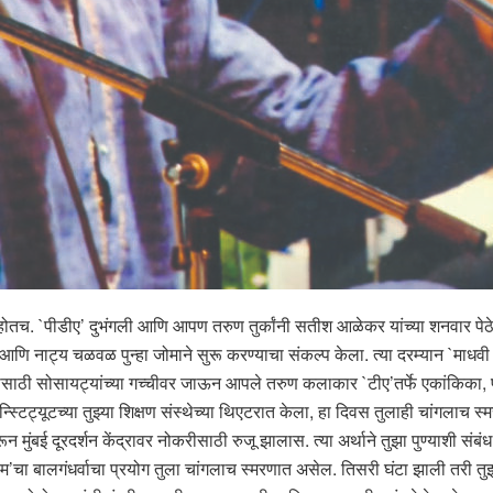
होतच. `पीडीए’ दुभंगली आणि आपण तरुण तुर्कांनी सतीश आळेकर यांच्या शनवार पेठ
णि नाट्य चळवळ पुन्हा जोमाने सुरू करण्याचा संकल्प केला. त्या दरम्यान `माधवी एक
ासाठी सोसायट्यांच्या गच्चीवर जाऊन आपले तरुण कलाकार `टीए’तर्फे एकांकिका,
्टिट्यूटच्या तुझ्या शिक्षण संस्थेच्या थिएटरात केला, हा दिवस तुलाही चांगलाच स
मुंबई दूरदर्शन केंद्रावर नोकरीसाठी रुजू झालास. त्या अर्थाने तुझा पुण्याशी संबंध
’चा बालगंधर्वाचा प्रयोग तुला चांगलाच स्मरणात असेल. तिसरी घंटा झाली तरी तुझा