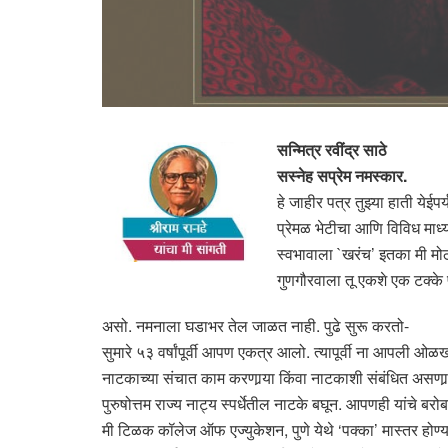
सन्मित्र रवींद्र साठे
सस्नेह सप्रेम नमस्कार.
हे जाहीर पत्र तुझ्या हाती येई
प्रेमळ भेटीचा आणि विविध माध्
स्वभावाला `खरंच’ इतका मी मो
गुणगौरवाला तू एकशे एक टक्के प
असो. नमनाला घडाभर तेल जाळत नाही. पुढे सुरू करतो-
सुमारे ५३ वर्षांपूर्वी आपण एकत्र आलो. त्यापूर्वी ना आपली 
नाटकाच्या संचात काम करणार्‍या किंवा नाटकाशी संबंधित असणार्‍
पुरुषोत्तम राज्य नाट्य स्पर्धेतील नाटके बघून. आपणही यांचे
मी टिळक कॉलेज ऑफ एज्युकेशन, पुणे येथे ‘पक्का’ मास्तर होण्या