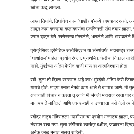
खोचा कळू लागला.
आम्हा तिघांचे, तिघांचेच काय `घाशीराम’मध्ये रंगमंचावर असो,
लावून काम करणार्‍या कलाकारांचा एकजिनसी संघ तयार झाला. र
उरात दाटून येते. खरोखरच मंतरलेले, भारलेले आणि भारावलेले द
प्रोग्रेसिव्ह ड्रॅमेटिक असोसिएशन या संस्थेतर्फे महाराष्ट्र राज
`घाशीराम’ पहिला प्रयोग रंगला. प्राथमिक फेरीचा निकाल जाहीर
नाही. मुंबईच्या अंतिम फेरीत बाजी मारू हा आत्मविश्वास होता.
रवी, तुला तो दिवस स्मरणात आहे का? मुंबईची अंतिम फेरी जिंक
यायचे होते. माझ्या मनात नेमके काय आले ते बाप्पाच जाणे. म
क्षणाचाही विचार न करता तू आणि मी जंगली महाराज रस्ता पार 
मागायचं ते मागितले आणि एक शब्दही न उच्चारता जसे गेलो त्या
रवींद्र नाट्य मंदिरातला `घाशीराम’चा प्रयोग भन्नाटच झाला,
नंबरपर रखा गया. तुला संगीताचे स्वतंत्र बक्षीस, जब्बारला द
अनेक काळ मनात सलत राहिली.