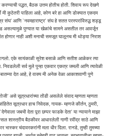
दर करण्याची पद्धत, बैठक उत्तम होतीच होती. शिवाय रूप देखणे
ूर्वी मी कुठेतरी पाहिला आहे, कोण बरे हा आणि डोक्यात एकदम
र संघ’ आणि `नवमहाराष्ट्र’ संघ हे सतत परस्परांविरुद्ध शड्डू
वड असल्यामुळे पुण्यात या खेळांचे सामने असतील तर आवर्जून
सरांत होणार नाही अशी मनाची समजूत घालूनच मी थोड्या निराश
वू लागलो. एके सायंकाळी सुरेश बसाळे आणि सतीश आळेकर त्या
निवडलेली सर्व मुले पुन्हा एकवार एकत्र जमली आणि त्यावेळी
पणास बातम्या देत आहे, हे वाक्य मी अनेक वेळा आकाशवाणी पुणे
 असे सूत्रधारांच्या तोंडी असलेले संवाद म्हणता म्हणता
ितेत सूत्रधार हाच निवेदक, गायक- म्हणजे कीर्तन, ठुमरी,
`देणेवाला जबभी देता पूरा छप्पर फाडके देता’ या न्यायाने माझा
स्सल शास्त्रीय बैठकीवर आधारलेली गाणी रवींद्र साठे आणि
 भास्कर चंदावरकरांनी मला धीर दिला. रानडे, तुम्ही तुमच्या
ामात प्रगट झाली. अर्थात स्नेहही वाढू लागला. स्वभावातीला खाचा-