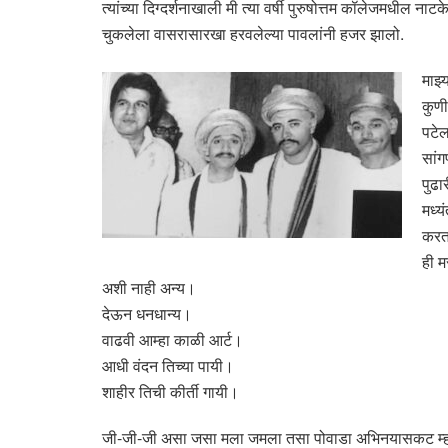
त्यांच्या दिग्दर्शनाखाली मी त्या वर्षी पुरुषोत्तम कॉलेजमधील
चुकलेला वासरासारखा हरवलेल्या पावलांनी हजर झालो.
माझ्
कुणी
पटेल
सांग
पुढा
मध्य
करत 
ही म
अशी नाही अन्य।
देऊन धनधान्य।
वाढवी आम्हा काळी आर्ट।
आधी वंदन तिच्या पायी।
शाहीर तिची कीर्ती गायी।
जी-जी-जी असा जसा मला जमला तसा पोवाडा अभिनयासकट म्हटला. त्य