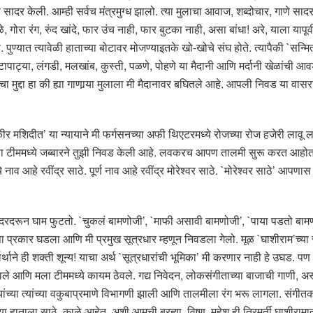
ना सादर केली. आम्ही सर्वच मंत्रमुग्ध झालो. त्या मुलाचा आवाज, शब्दोचार, गाणे सा
 गोरा रंग, रुंद खांदे, फार उंच नाही, फार बुटका नाही, असा बांधा! अरे, याला याप
ण्यात त्यावेळी हाताच्या बोटावर मोजण्याइतके खो-खोचे संघ होते. त्यापैकी `सन्मित्
ापाट्या, लंगडी, मलखांब, कुस्ती, पळणे, पोहणे या मैदानी आणि मर्दानी खेळांची आ
मुद्दा हा की ह्या गाणार्‍या मुलाला मी मैदानावर बघितले आहे. आपली निवड या वा
फकीर मशिदीत’ या न्यायाने मी फर्गसनच्या अफी थिएटरमध्ये रोजच्या रोज हजेरी ला
्या टीममध्ये जब्बारने तुझी निवड केली आहे. लवकरच आपण तालमी सुरू करत आहोत. 
लाचे नाव आहे रवींद्र साठे. पूर्ण नाव आहे रवींद्र मोरेश्वर साठे. `मोरेश्वर साठे’ आ
ून घाम फुटतो. `चुकलं बामणोजी’, `माफी असावी बामणोजी’, `पाया पडतो बामणोजी’
कार घडला आणि मी प्रमुख सूत्रधार म्हणून निवडला गेलो. मूळ `घाशीराम’च्या संह
्थाने ही शक्ती शून्य! याचा अर्थ `सूत्रधारांची भूमिका’ मी करणार नाही हे उघड. पण 
ले आणि मला टीममध्ये कायम ठेवले. गद्य निवेदन, लोकसंगीताच्या बाजाची गाणी, अ
ंच्या त्यांच्या वकुबाप्रमाणे विभागणी झाली आणि तालमीला रंग भरू लागला. संगीतकार
व्या हाताला साठे, काळे आहेत. अशी आमची ब्रह्मा, विष्णू, महेश ही त्रिमूर्ती घाशीर