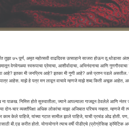
पर्यंत तुझा ७५ पूर्ण, अमृत महोत्सवी वाढदिवस उत्साहाने साजरा होऊन तू थोडासा अंतर
यमातून वेगवेगळ्या स्वरूपाचा प्रेमाचा, आशीर्वादाचा, अभिनंदनाचा आणि गुणगौरवाच
ठा आहे? इतका मी जनप्रिय आहे? इतका मी गुणी आहे? असे प्रश्न पडले असतील. पण
ात्र आहेस. माझे हे पत्र मन लावून वाचावे म्हणजे माझे शब्द किती अचूक आहेत, अत्
ओळख ना पाळख. निमित्त होते सुरुवातीला, ज्याने आपल्याला गाजवून ठेवलेले आणि नं
या दोन-चार व्यक्तींपेक्षा अधिक लोकांचा माझा अजिबात परिचय नव्हता. म्हणजे मी त्य
 बरोबर काम केले पाहिजे, यांच्या गटात सामील झाले पाहिजे, याची प्रचंड ओढ होत
साठी बी.एड करीत होतो. योगायोगाने त्याच वर्षी पीडीएचे (प्रोग्रेसिव्ह ड्रॅमेटिक