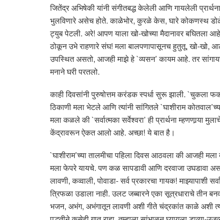
जितेंद्र अभिषेकी यांनी संगीतबद्ध केलेली आणि गायलेली प्रार्थ
भुलविणारे असेच होते. काळेभोर, कुरळे केस, घारे कोकणस्थ डोळे,
ट्युब पेटली. अरे! आपण याला खो-खोच्या मैदानावर बघितला आहे. पु
ठोकून उभे राहणारे संघ! मला बालपणापासूनच हुतुतू, खो-खो, आट
उपस्थित असतो, आजही माझे हे `व्यसन’ कायम आहे. तर सांगायचा 
मनाने घरी परतलो.
काही दिवसांनी पुरुषोत्तम करंडक स्पर्धा सुरू झाली. `चुकला 
ठिकाणी मला भेटले आणि त्यांनी सांगितले `घाशीराम कोतवाल’च
मला कळले की `सर्वात्मका सर्वेश्वरा’ ही प्रार्थना म्हणणार्‍या मु
केंद्रावरून ऐकत आलो आहे. अच्छा! ये बात है।
`घाशीराम’च्या तालमीचा पहिला दिवस आठवला की आजही मला दरदर
मला फेपरे यायचे. पण कळ सापडावी आणि दरवाजा उघडावा असा प्र
लावणी, कव्वाली, पोवाडा- सर्व प्रकारचा गायक! माझ्यापाशी सर्वार
त्रिफळा उडाला नाही. उलट जब्बारने एका सूत्रधाराचे तीन बनव
भजन, अभंग, अभंगातून लावणी अशी गीते चंद्रकांत काळे अशी त्या
पद्धतीने कसेही गात राहा, तुम्हाला सांभाळून घ्यायला डाव्या-उज