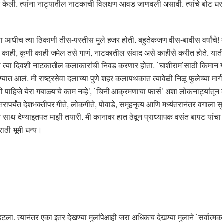
 नाटके केली. त्यांना नाट्यातील नाटकाची विलक्षण आवड जाणवली असावी. त्यांचे बोट 
या आधीच त्या ठिकाणी तीस-पस्तीस मुले हजर होती. बहुतेकजण वीस-बावीस वर्षांचे! क
 काही, कुणी काही जमेल तसे गाणं, नाटकातील संवाद असे काहीसे करीत होते. यातील बर्
 त्या दिवशी नाटकातील कलाकारांची निवड करणार होता. `घाशीराम’साठी किमान गा
ण्यात आलं. मी राष्ट्रसेवा दलाच्या पुणे शहर कलापथकात त्यावेळी निळू फुलेच्या मार्
री पाहिजे येरा गबाळ्याचे काम नव्हे’, `चिनी आक्रमणाचा फार्स’ अशा लोकनाट्यांत
ंतरापर्यंत देशभक्तीपर गीते, लोकगीते, पोवाडे, समूहनृत्य आणि मध्यंतरानंतर वगाला
साथ देण्याइतपत माझी तयारी. मी कानावर हात ठेवून प्राध्यापक वसंत बापट यांचा
राठी भूमी धन्य।
ानंतर एका इतर देखण्या मुलांपेक्षाही जरा अधिकच देखण्या मुलाने `सर्वात्मका सर