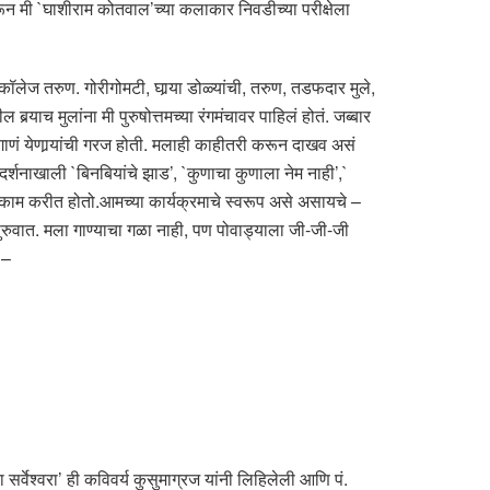
धरून मी `घाशीराम कोतवाल’च्या कलाकार निवडीच्या परीक्षेला
ॉलेज तरुण. गोरीगोमटी, घार्‍या डोळ्यांची, तरुण, तडफदार मुले,
‍याच मुलांना मी पुरुषोत्तमच्या रंगमंचावर पाहिलं होतं. जब्बार
णं येणार्‍यांची गरज होती. मलाही काहीतरी करून दाखव असं
गदर्शनाखाली `बिनबियांचे झाड’, `कुणाचा कुणाला नेम नाही’,`
ून काम करीत होतो.आमच्या कार्यक्रमाचे स्वरूप असे असायचे –
 सुरुवात. मला गाण्याचा गळा नाही, पण पोवाड्याला जी-जी-जी
 –
्वेश्वरा’ ही कविवर्य कुसुमाग्रज यांनी लिहिलेली आणि पं.