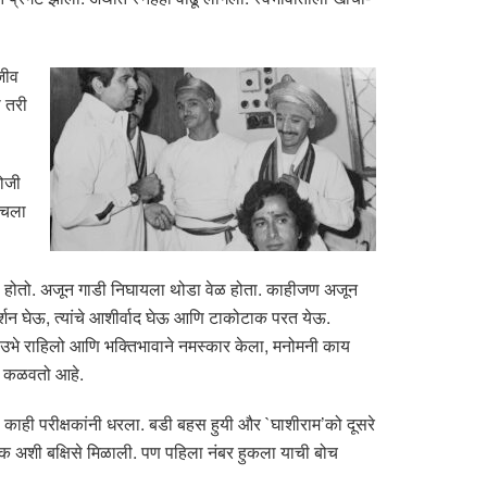
जीव
ा तरी
रोजी
खचला
लागलो होतो. अजून गाडी निघायला थोडा वेळ होता. काहीजण अजून
्शन घेऊ, त्यांचे आशीर्वाद घेऊ आणि टाकोटाक परत येऊ.
र उभे राहिलो आणि भक्तिभावाने नमस्कार केला, मनोमनी काय
ने कळवतो आहे.
 काही परीक्षकांनी धरला. बडी बहस हुयी और `घाशीराम’को दूसरे
त्रक अशी बक्षिसे मिळाली. पण पहिला नंबर हुकला याची बोच