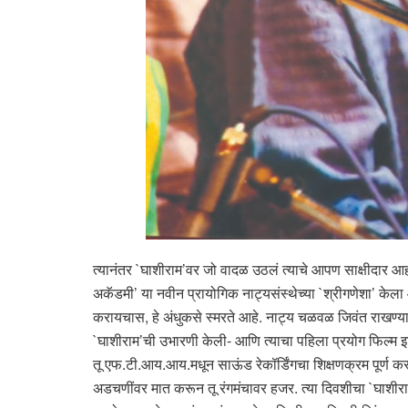
त्यानंतर `घाशीराम’वर जो वादळ उठलं त्याचे आपण साक्षीदार आ
अकॅडमी’ या नवीन प्रायोगिक नाट्यसंस्थेच्या `श्रीगणेशा’ केला आ
करायचास, हे अंधुकसे स्मरते आहे. नाट्य चळवळ जिवंत राखण्य
`घाशीराम’ची उभारणी केली- आणि त्याचा पहिला प्रयोग फिल्म इन्स
तू एफ.टी.आय.आय.मधून साऊंड रेकॉर्डिंगचा शिक्षणक्रम पूर्ण करून 
अडचणींवर मात करून तू रंगमंचावर हजर. त्या दिवशीचा `घाशीराम